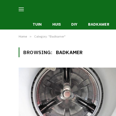
TUIN
HUIS
DIY
BADKAMER
Home
»
Category: "Badkamer"
BROWSING:
BADKAMER